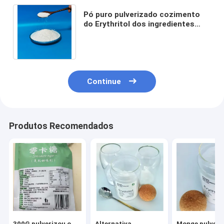
Pó puro pulverizado cozimento
do Erythritol dos ingredientes
livres do carburador do
edulcorante do Erythritol
Continue
Produtos Recomendados
300G pulverizou o
Alternativa
Monge pulveri