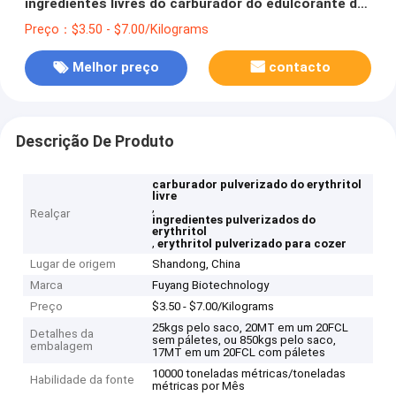
ingredientes livres do carburador do edulcorante do
Erythritol
Preço：$3.50 - $7.00/Kilograms
Melhor preço
contacto
Descrição De Produto
carburador pulverizado do erythritol
livre
,
Realçar
ingredientes pulverizados do
erythritol
,
erythritol pulverizado para cozer
Lugar de origem
Shandong, China
Marca
Fuyang Biotechnology
Preço
$3.50 - $7.00/Kilograms
25kgs pelo saco, 20MT em um 20FCL
Detalhes da
sem páletes, ou 850kgs pelo saco,
embalagem
17MT em um 20FCL com páletes
10000 toneladas métricas/toneladas
Habilidade da fonte
métricas por Mês