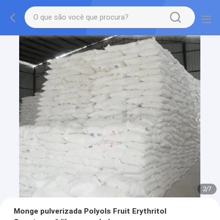
2
/
7
Monge pulverizada Polyols Fruit Erythritol