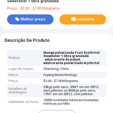
Sweetener 1 libra granulada
Preço：$3.50 - $7.00/Kilograms
Melhor preço
contacto
Descrição De Produto
Monge pulverizada Fruit Erythritol
Sweetener 1 libra granulada
Realçar
,
,
edulcorante do polyol
edulcorante pulverizado erythritol
Lugar de origem
Shandong, China
Marca
Fuyang Biotechnology
Preço
$3.50 - $7.00/Kilograms
25kgs pelo saco, 20MT em um 20FCL
Detalhes da
sem páletes, ou 850kgs pelo saco,
embalagem
17MT em um 20FCL com páletes
10000 toneladas métricas/toneladas
Habilidade da fonte
métricas por Mês