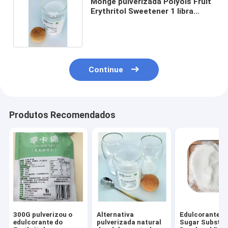
Monge pulverizada Polyols Fruit
Erythritol Sweetener 1 libra
granulada
Continue
Produtos Recomendados
300G pulverizou o
Alternativa
Edulcorante d
edulcorante do
pulverizada natural
Sugar Substit