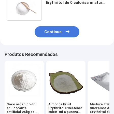
Erythritol de 0 calorias mistura
orgânica do pó do extrato do
Stevia
Continue
Produtos Recomendados
Saco orgânico do
A monge Fruit
Mistura Erythr
edulcorante
Erythritol Sweetener
Sucralose do
artificial 25kg da
substitui a pureza
Erythritol do