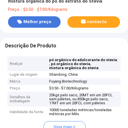
mistura orgânica do pó do extrato do Stevia
Preço：$3.50 - $7.00/Kilograms
Melhor preço
contacto
Descrição De Produto
pó orgânico do edulcorante do stevia
Realçar
,
,
pó orgânico do stevia
mistura orgânica do stevia
Lugar de origem
Shandong, China
Marca
Fuyang Biotechnology
Preço
$3.50 - $7.00/Kilograms
25kgs pelo saco, 20MT em um 20FCL
Detalhes da
sem páletes, ou 850kgs pelo saco,
embalagem
17MT em um 20FCL com páletes
10000 toneladas métricas/toneladas
Habilidade da fonte
métricas por Mês
Veja mais