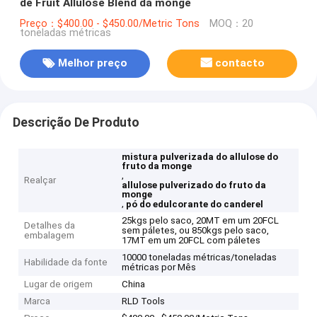
de Fruit Allulose Blend da monge
Preço：$400.00 - $450.00/Metric Tons
MOQ：20
toneladas métricas
Melhor preço
contacto
Descrição De Produto
mistura pulverizada do allulose do
fruto da monge
,
Realçar
allulose pulverizado do fruto da
monge
,
pó do edulcorante do canderel
25kgs pelo saco, 20MT em um 20FCL
Detalhes da
sem páletes, ou 850kgs pelo saco,
embalagem
17MT em um 20FCL com páletes
10000 toneladas métricas/toneladas
Habilidade da fonte
métricas por Mês
Lugar de origem
China
Marca
RLD Tools