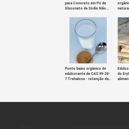
para Concreto em Pó de
orgâni
Gluconato de Sódio Não
naturai
Corrosivo
Ponto baixo orgânico do
Edulco
edulcorante de CAS 99-20-
do Eryt
7 Trehalose - retenção da
alimen
umidade do aumento da
bebida
caloria
sobre
Edulcorante natural do Eryth