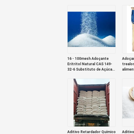
16 - 100mesh Adoçante
Adoçan
Eritritol Natural CAS 149-
trealo
32-6 Substituto de Açúcar
alimen
Sem Açúcar
CAS 61
Aditivo Retardador Químico
Aditiv