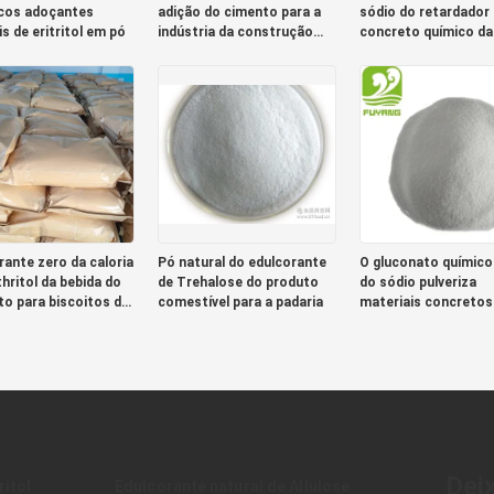
cos adoçantes
adição do cimento para a
sódio do retardador
s de eritritol em pó
indústria da construção
concreto químico da
civil
construção
rante zero da caloria
Pó natural do edulcorante
O gluconato químico
hritol da bebida do
de Trehalose do produto
do sódio pulveriza
to para biscoitos da
comestível para a padaria
materiais concretos
corrosivos
Dei
ritol
Edulcorante natural de Allulose