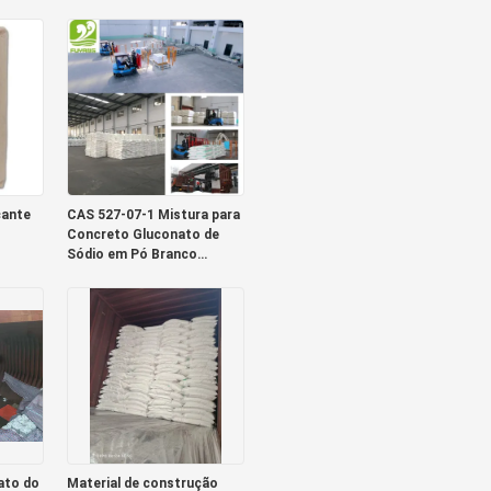
Aditivo Grau alimentício
Grau tecnológico
çante
CAS 527-07-1 Mistura para
Concreto Gluconato de
Sódio em Pó Branco
Material Puro
ato do
Material de construção