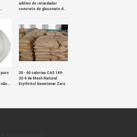
aditivo do retardador
concreto do gluconato do
sódio
 puro
30 - 60 calorias CAS 149-
32-6 de Mesh Natural
 não
Erythritol Sweetener Zero
xe mensagem