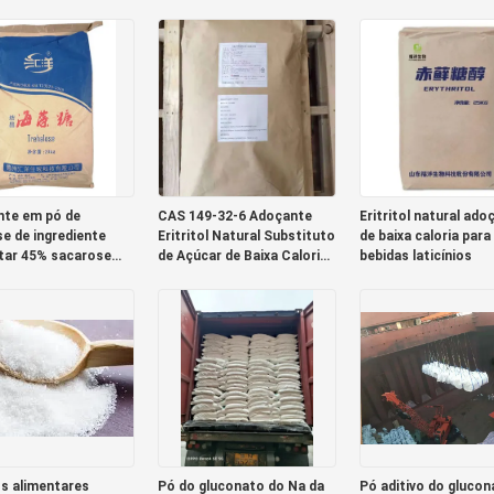
CAS 149-32-6
te em pó de
CAS 149-32-6 Adoçante
Eritritol natural ado
se de ingrediente
Eritritol Natural Substituto
de baixa caloria para
tar 45% sacarose
de Açúcar de Baixa Caloria
bebidas laticínios
38-23-4
25kgs/Saco
os alimentares
Pó do gluconato do Na da
Pó aditivo do glucon